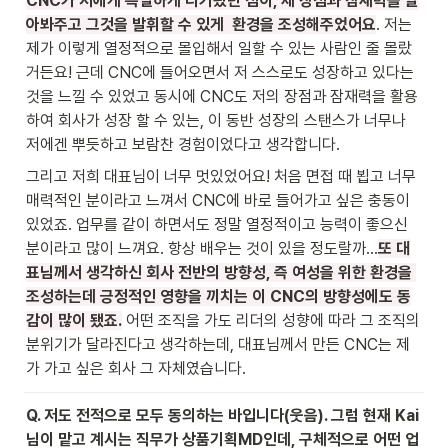
CNC가 저에게 특별하게 다가왔던 점이, 제 장점과 잠재력을 알
아봐주고 그것을 발휘할 수 있게  환경을 조성해주었어요
. 저는 
제가 이렇게 열정적으로 몰입해서 일할 수 있는 사람인 줄 몰랐
거든요! 근데 CNC에 들어오면서 저 스스로도 성장하고 있다는 
것을 느낄 수 있었고 동시에 CNC도 저의 장점과 잠재력을 활용
하여 회사가 성장 할 수 있는, 이 동반 성장의 스탠스가 너무나 
저에겐 뿌듯하고 보람찬 경험이었다고 생각합니다. 
그리고 저희 대표님이 너무 멋있었어요! 처음 면접 때 뵙고 너무 
매력적인 분이라고 느껴서 CNC에 바로 들어가고 싶은 충동이 
있었죠. 업무를 같이 하면서도 정말 열정적이고 능력이 좋으신 
분이라고 많이 느껴요. 항상 배우는 것이 있을 정도랄까…
또 대
표님께서 생각하신 회사 전반의 방향성, 즉 여성을 위한 환경을 
조성하는데 긍정적인 영향을 끼치는 이 CNC의 방향성에도 동
감이 많이 됐죠.
 어떤 조직을 가도 리더의 성향에 따라 그 조직의 
분위기가 달라진다고 생각하는데, 대표님께서 만든 CNC는 제
가 가고 싶은 회사 그 자체였습니다. 
Q. 저도 전적으로 모두 동의하는 바입니다(웃음). 그럼 현재 Kai
님이 맡고 계시는 직무가 상품기획MD인데, 구체적으로 어떤 업