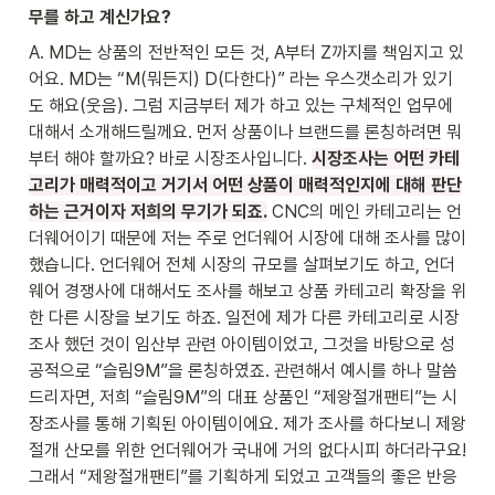
무를 하고 계신가요?
A. MD는 상품의 전반적인 모든 것, A부터 Z까지를 책임지고 있
어요. MD는 “M(뭐든지) D(다한다)” 라는 우스갯소리가 있기
도 해요(웃음). 그럼 지금부터 제가 하고 있는 구체적인 업무에 
대해서 소개해드릴께요. 먼저 상품이나 브랜드를 론칭하려면 뭐
부터 해야 할까요? 바로 시장조사입니다. 
시장조사는 어떤 카테
고리가 매력적이고 거기서 어떤 상품이 매력적인지에 대해 판단
하는 근거이자 저희의 무기가 되죠.
 CNC의 메인 카테고리는 언
더웨어이기 때문에 저는 주로 언더웨어 시장에 대해 조사를 많이 
했습니다. 언더웨어 전체 시장의 규모를 살펴보기도 하고, 언더
웨어 경쟁사에 대해서도 조사를 해보고 상품 카테고리 확장을 위
한 다른 시장을 보기도 하죠. 일전에 제가 다른 카테고리로 시장
조사 했던 것이 임산부 관련 아이템이었고, 그것을 바탕으로 성
공적으로 “슬림9M”을 론칭하였죠. 관련해서 예시를 하나 말씀
드리자면, 저희 “슬림9M”의 대표 상품인 “제왕절개팬티”는 시
장조사를 통해 기획된 아이템이에요. 제가 조사를 하다보니 제왕
절개 산모를 위한 언더웨어가 국내에 거의 없다시피 하더라구요! 
그래서 “제왕절개팬티”를 기획하게 되었고 고객들의 좋은 반응